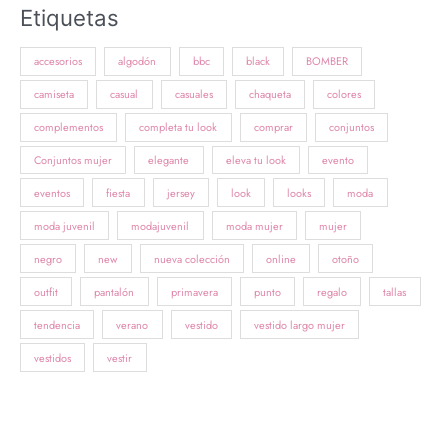
Etiquetas
accesorios
algodón
bbc
black
BOMBER
camiseta
casual
casuales
chaqueta
colores
complementos
completa tu look
comprar
conjuntos
Conjuntos mujer
elegante
eleva tu look
evento
eventos
fiesta
jersey
look
looks
moda
moda juvenil
modajuvenil
moda mujer
mujer
negro
new
nueva colección
online
otoño
outfit
pantalón
primavera
punto
regalo
tallas
tendencia
verano
vestido
vestido largo mujer
vestidos
vestir