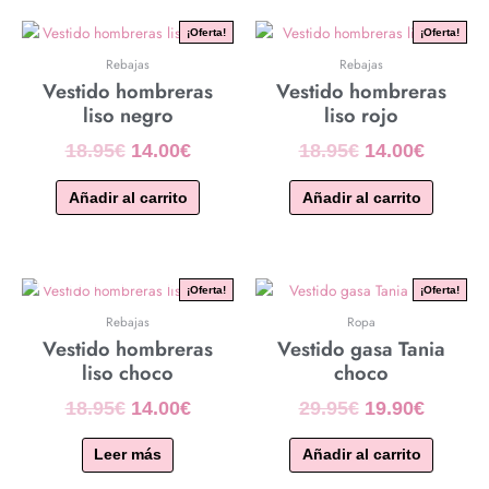
El
El
El
El
¡Oferta!
¡Oferta!
precio
precio
precio
precio
Rebajas
Rebajas
original
actual
original
actual
Vestido hombreras
Vestido hombreras
era:
es:
era:
es:
liso negro
liso rojo
18.95€.
14.00€.
18.95€.
14.00€.
18.95
€
14.00
€
18.95
€
14.00
€
Añadir al carrito
Añadir al carrito
AGOTADO
El
El
El
El
¡Oferta!
¡Oferta!
precio
precio
precio
precio
Rebajas
Ropa
original
actual
original
actual
Vestido hombreras
Vestido gasa Tania
era:
es:
era:
es:
liso choco
choco
18.95€.
14.00€.
29.95€.
19.90€.
18.95
€
14.00
€
29.95
€
19.90
€
Leer más
Añadir al carrito