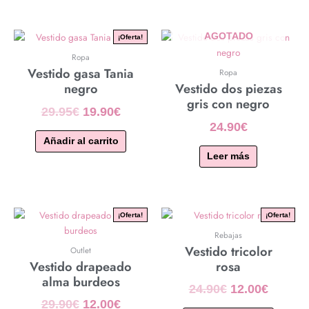
El
El
AGOTADO
¡Oferta!
precio
precio
Ropa
original
actual
Vestido gasa Tania
Ropa
era:
es:
negro
Vestido dos piezas
29.95€.
19.90€.
gris con negro
29.95
€
19.90
€
24.90
€
Añadir al carrito
Leer más
El
El
El
El
¡Oferta!
¡Oferta!
precio
precio
precio
precio
Rebajas
original
actual
original
actual
Vestido tricolor
Outlet
era:
es:
era:
es:
Vestido drapeado
rosa
29.90€.
12.00€.
24.90€.
12.00€.
alma burdeos
24.90
€
12.00
€
29.90
€
12.00
€