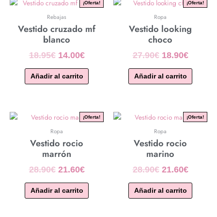
El
El
El
El
¡Oferta!
¡Oferta!
precio
precio
precio
precio
Rebajas
Ropa
original
actual
original
actual
Vestido cruzado mf
Vestido looking
era:
es:
era:
es:
blanco
choco
18.95€.
14.00€.
27.90€.
18.90€.
18.95
€
14.00
€
27.90
€
18.90
€
Añadir al carrito
Añadir al carrito
El
El
El
El
¡Oferta!
¡Oferta!
precio
precio
precio
precio
Ropa
Ropa
original
actual
original
actual
Vestido rocio
Vestido rocio
era:
es:
era:
es:
marrón
marino
28.90€.
21.60€.
28.90€.
21.60€.
28.90
€
21.60
€
28.90
€
21.60
€
Añadir al carrito
Añadir al carrito