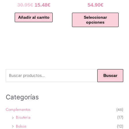
30.95€.
15.48€.
30.95
€
15.48
€
54.90
€
Las
opcio
se
Añadir al carrito
Seleccionar
opciones
puede
elegir
en
la
págin
de
produ
Buscar
Categorías
Complementos
(46)
Bisuteria
(17)
Bolsos
(12)