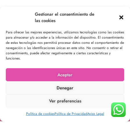
Gestionar el consentimiento de
las cookies
Contacto
Para ofrecer las mejores experiencias, utilizamos tecnologías como las cookies
para almacenar y/o acceder a la información del dispositivo. El consentimiento
infounikamoda@gmail.com
de estas tecnologías nos permitirá procesar datos como el comportamiento de
631 04 89 34‬
navegación o las identificaciones únicas en este sitio. No consentir o retirar el
consentimiento, puede afectar negativamente a ciertas características y
Envío seguro
funciones.
Aceptar
Denegar
Ropa
Ver preferencias
Vestidos y Monos
Política de cookies
Política de Privacidad
Aviso Legal
Abrigos y Cazadoras
Camisas y Blusas