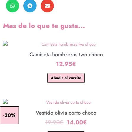
Mas de lo que te gusta...
Camiseta hombreras two choco
12.95
€
Añadir al carrito
El
El
precio
precio
Vestido olivia corto choco
-30%
original
actual
19.90
€
14.00
€
era:
es: