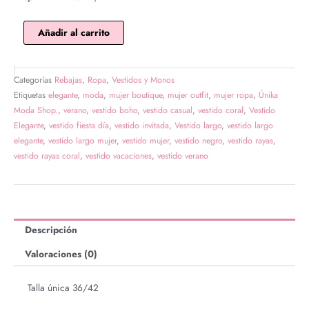
largo
rayas
Añadir al carrito
amalfi
lima
y
Categorías
Rebajas
,
Ropa
,
Vestidos y Monos
choco
Etiquetas
elegante
,
moda
,
mujer boutique
,
mujer outfit
,
mujer ropa
,
Únika
cantidad
Moda Shop.
,
verano
,
vestido boho
,
vestido casual
,
vestido coral
,
Vestido
Elegante
,
vestido fiesta día
,
vestido invitada
,
Vestido largo
,
vestido largo
elegante
,
vestido largo mujer
,
vestido mujer
,
vestido negro
,
vestido rayas
,
vestido rayas coral
,
vestido vacaciones
,
vestido verano
Descripción
Valoraciones (0)
Talla única 36/42