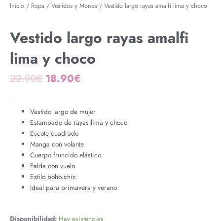
Inicio
/
Ropa
/
Vestidos y Monos
/ Vestido largo rayas amalfi lima y choco
Vestido largo rayas amalfi
lima y choco
El
El
22.90
€
18.90
€
precio
precio
original
actual
era:
es:
Vestido largo de mujer
22.90€.
18.90€.
Estampado de rayas lima y choco
Escote cuadrado
Manga con volante
Cuerpo fruncido elástico
Falda con vuelo
Estilo boho chic
Ideal para primavera y verano
Vestido
Disponibilidad:
Hay existencias