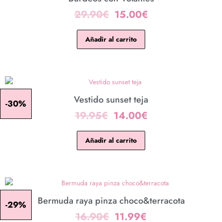
29.90
€
15.00
€
Añadir al carrito
Vestido sunset teja
-30%
19.95
€
14.00
€
Añadir al carrito
Bermuda raya pinza choco&terracota
-29%
16.90
€
11.99
€