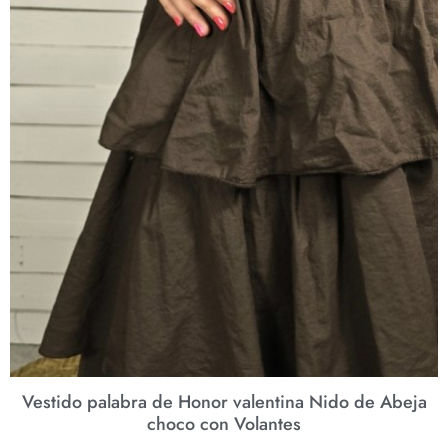
Vestido palabra de Honor valentina Nido de Abeja
choco con Volantes