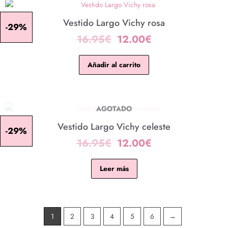
Vestido Largo Vichy rosa
-29%
16.95
€
12.00
€
Añadir al carrito
AGOTADO
Vestido Largo Vichy celeste
-29%
16.95
€
12.00
€
Leer más
1
2
3
4
5
6
→