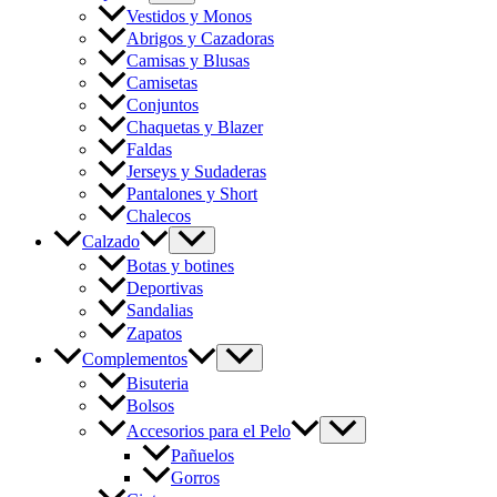
Vestidos y Monos
Abrigos y Cazadoras
Camisas y Blusas
Camisetas
Conjuntos
Chaquetas y Blazer
Faldas
Jerseys y Sudaderas
Pantalones y Short
Chalecos
Calzado
Botas y botines
Deportivas
Sandalias
Zapatos
Complementos
Bisuteria
Bolsos
Accesorios para el Pelo
Pañuelos
Gorros