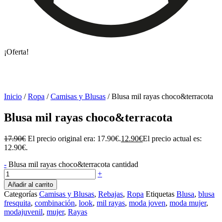
¡Oferta!
Inicio
/
Ropa
/
Camisas y Blusas
/ Blusa mil rayas choco&terracota
Blusa mil rayas choco&terracota
17.90
€
El precio original era: 17.90€.
12.90
€
El precio actual es:
12.90€.
-
Blusa mil rayas choco&terracota cantidad
+
Añadir al carrito
Categorías
Camisas y Blusas
,
Rebajas
,
Ropa
Etiquetas
Blusa
,
blusa
fresquita
,
combinación
,
look
,
mil rayas
,
moda joven
,
moda mujer
,
modajuvenil
,
mujer
,
Rayas