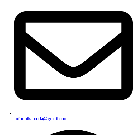
infounikamoda@gmail.com