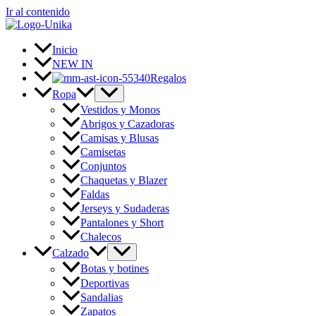
Ir al contenido
Inicio
NEW IN
Regalos
Ropa
Vestidos y Monos
Abrigos y Cazadoras
Camisas y Blusas
Camisetas
Conjuntos
Chaquetas y Blazer
Faldas
Jerseys y Sudaderas
Pantalones y Short
Chalecos
Calzado
Botas y botines
Deportivas
Sandalias
Zapatos