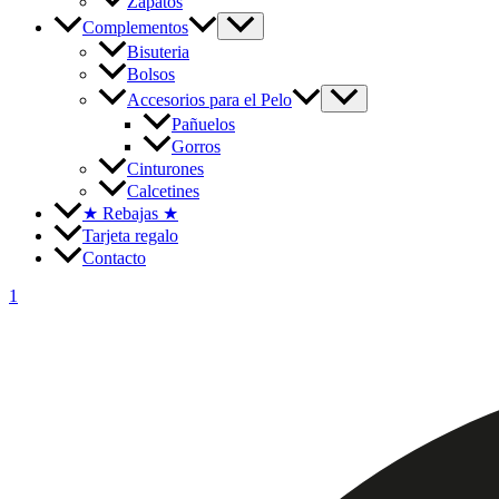
Zapatos
Complementos
Bisuteria
Bolsos
Accesorios para el Pelo
Pañuelos
Gorros
Cinturones
Calcetines
★
Rebajas
★
Tarjeta regalo
Contacto
1