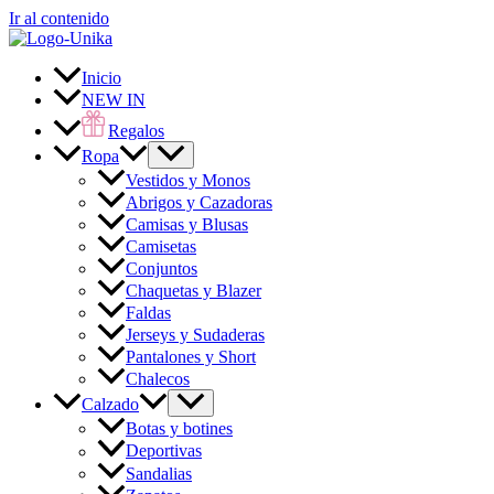
Ir al contenido
Inicio
NEW IN
Regalos
Ropa
Vestidos y Monos
Abrigos y Cazadoras
Camisas y Blusas
Camisetas
Conjuntos
Chaquetas y Blazer
Faldas
Jerseys y Sudaderas
Pantalones y Short
Chalecos
Calzado
Botas y botines
Deportivas
Sandalias