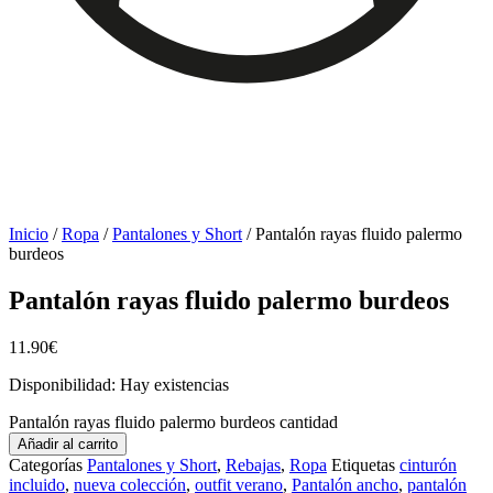
Inicio
/
Ropa
/
Pantalones y Short
/ Pantalón rayas fluido palermo
burdeos
Pantalón rayas fluido palermo burdeos
11.90
€
Disponibilidad:
Hay existencias
Pantalón rayas fluido palermo burdeos cantidad
Añadir al carrito
Categorías
Pantalones y Short
,
Rebajas
,
Ropa
Etiquetas
cinturón
incluido
,
nueva colección
,
outfit verano
,
Pantalón ancho
,
pantalón