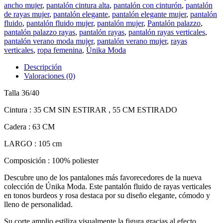
ancho mujer
,
pantalón cintura alta
,
pantalón con cinturón
,
pantalón
de rayas mujer
,
pantalón elegante
,
pantalón elegante mujer
,
pantalón
fluido
,
pantalón fluido mujer
,
pantalón mujer
,
Pantalón palazzo
,
pantalón palazzo rayas
,
pantalón rayas
,
pantalón rayas verticales
,
pantalón verano moda mujer
,
pantalón verano mujer
,
rayas
verticales
,
ropa femenina
,
Únika Moda
Descripción
Valoraciones (0)
Talla 36/40
Cintura : 35 CM SIN ESTIRAR , 55 CM ESTIRADO
Cadera : 63 CM
LARGO : 105 cm
Composición : 100% poliester
Descubre uno de los pantalones más favorecedores de la nueva
colección de Únika Moda. Este pantalón fluido de rayas verticales
en tonos burdeos y rosa destaca por su diseño elegante, cómodo y
lleno de personalidad.
Su corte amplio estiliza visualmente la figura gracias al efecto