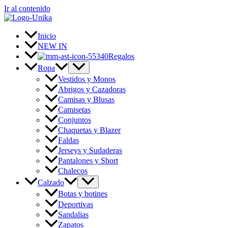
Ir al contenido
Inicio
NEW IN
Regalos
Ropa
Vestidos y Monos
Abrigos y Cazadoras
Camisas y Blusas
Camisetas
Conjuntos
Chaquetas y Blazer
Faldas
Jerseys y Sudaderas
Pantalones y Short
Chalecos
Calzado
Botas y botines
Deportivas
Sandalias
Zapatos