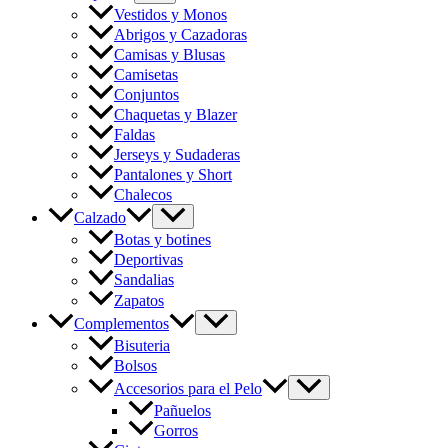
Vestidos y Monos
Abrigos y Cazadoras
Camisas y Blusas
Camisetas
Conjuntos
Chaquetas y Blazer
Faldas
Jerseys y Sudaderas
Pantalones y Short
Chalecos
Calzado
Botas y botines
Deportivas
Sandalias
Zapatos
Complementos
Bisuteria
Bolsos
Accesorios para el Pelo
Pañuelos
Gorros