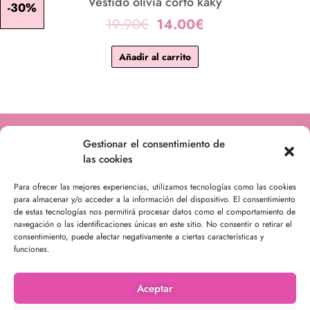
Vestido olivia corto kaky
-30%
original
actual
19.90
€
14.00
€
era:
es:
19.90€.
14.00€.
Añadir al carrito
Contacto
Gestionar el consentimiento de
las cookies
infounikamoda@gmail.com
Para ofrecer las mejores experiencias, utilizamos tecnologías como las cookies
631 04 89 34‬
para almacenar y/o acceder a la información del dispositivo. El consentimiento
de estas tecnologías nos permitirá procesar datos como el comportamiento de
Envío seguro
navegación o las identificaciones únicas en este sitio. No consentir o retirar el
consentimiento, puede afectar negativamente a ciertas características y
funciones.
Aceptar