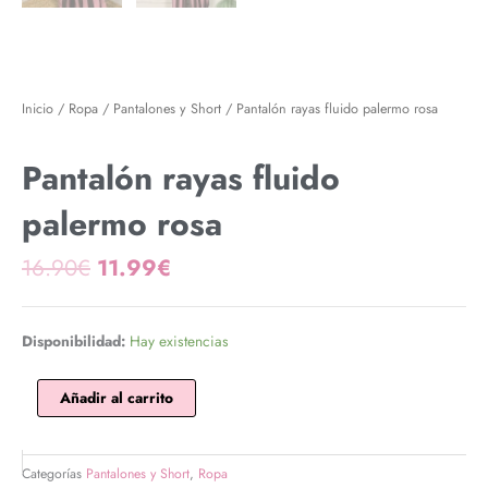
Inicio
/
Ropa
/
Pantalones y Short
/ Pantalón rayas fluido palermo rosa
Pantalón rayas fluido
palermo rosa
El
El
16.90
€
11.99
€
precio
precio
original
actual
era:
es:
Pantalón
Disponibilidad:
Hay existencias
16.90€.
11.99€.
rayas
fluido
Añadir al carrito
palermo
rosa
cantidad
Categorías
Pantalones y Short
,
Ropa