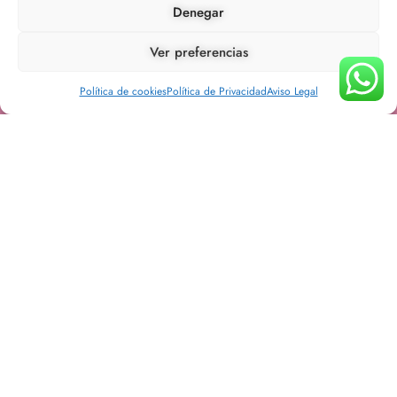
Denegar
Ropa
Ver preferencias
Vestidos y Monos
Política de cookies
Política de Privacidad
Aviso Legal
Abrigos y Cazadoras
Camisas y Blusas
Camisetas
Conjuntos
Chaquetas y Blazer
Faldas
Jerseys y Sudaderas
Pantalones y Short
Chalecos
Complementos
Bisuteria