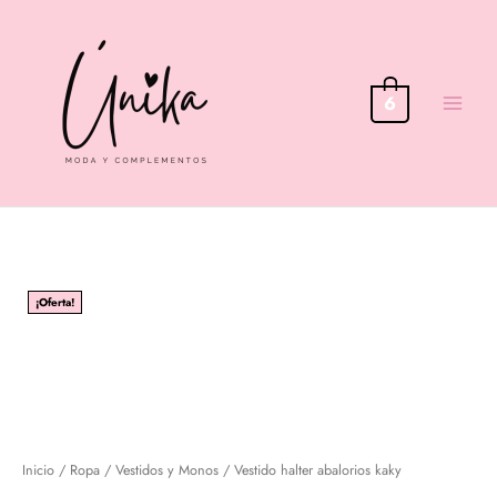
Ir
al
contenido
6
¡Oferta!
Inicio
/
Ropa
/
Vestidos y Monos
/ Vestido halter abalorios kaky