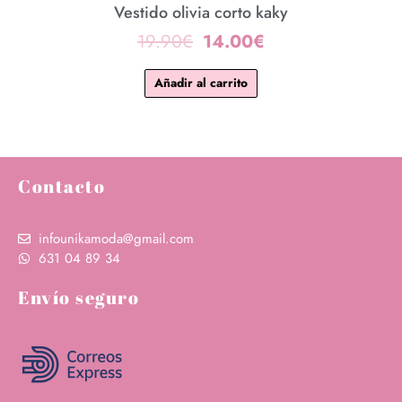
Vestido olivia corto kaky
19.90
€
14.00
€
Añadir al carrito
Contacto
infounikamoda@gmail.com
631 04 89 34‬
Envío seguro