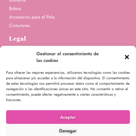
Bolsos
Accesorios para el Pelo
Cinturones
Legal
Gestionar el consentimiento de
Aviso Legal
las cookies
Política de Privacidad
Formas de pago
Para ofrecer las mejores experiencias, utilizamos tecnologías como las cookies
para almacenar y/o acceder a la información del dispositivo. El consentimiento
Envíos / Devoluciones
de estas tecnologías nos permitirá procesar datos como el comportamiento de
navegación o las identificaciones únicas en este sitio. No consentir o retirar el
Política de cookies (UE)
consentimiento, puede afectar negativamente a ciertas características y
funciones.
F
I
a
n
Aceptar
c
s
e
t
Denegar
b
a