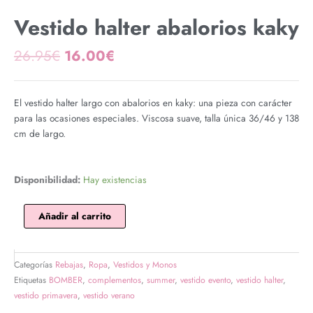
Vestido halter abalorios kaky
El
El
26.95
€
16.00
€
precio
precio
original
actual
era:
es:
El vestido halter largo con abalorios en kaky: una pieza con carácter
26.95€.
16.00€.
para las ocasiones especiales. Viscosa suave, talla única 36/46 y 138
cm de largo.
Vestido
Disponibilidad:
Hay existencias
halter
abalorios
Añadir al carrito
kaky
cantidad
Categorías
Rebajas
,
Ropa
,
Vestidos y Monos
Etiquetas
BOMBER
,
complementos
,
summer
,
vestido evento
,
vestido halter
,
vestido primavera
,
vestido verano